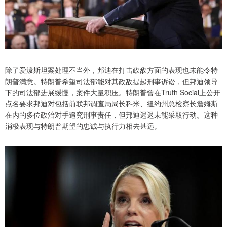
除了爱泼斯坦案处理不当外，邦迪在打击政敌方面的表现也未能令特
朗普满意。特朗普希望司法部能对其政敌提起刑事诉讼，但邦迪领导
下的司法部进展缓慢，案件大量积压。特朗普曾在Truth Social上公开
点名要求邦迪对包括前联邦调查局局长科米、纽约州总检察长詹姆斯
在内的多位政治对手追究刑事责任，但邦迪迟迟未能采取行动。这种
消极表现与特朗普期望的忠诚与执行力相去甚远。