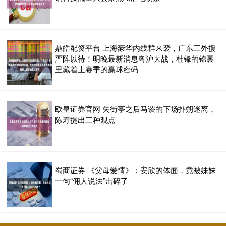
鼎皓配资平台 上海豪华内线群来袭，广东三外援
严阵以待！明晚最新消息粤沪大战，杜锋的锦囊
里藏着上赛季的赢球密码
欧皇证券官网 失街亭之后马谡的下场扑朔迷离，
陈寿提出三种观点
蜀商证券 《父母爱情》：安欣的体面，竟被妹妹
一句“佣人说法”击碎了