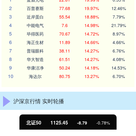
2
百普赛斯
77.68
19.97%
12.46%
3
近岸蛋白
55.54
18.88%
7.79%
4
中能电气
7.6
14.98%
21.79%
5
毕得医药
70.67
14.72%
8.97%
6
海正生材
11.89
14.66%
4.66%
7
普瑞眼科
38.11
14.27%
6.76%
8
华大智造
61.51
14.27%
4.08%
9
华康洁净
50.24
14.18%
14.53%
10
海达尔
80.75
13.27%
6.70%
沪深京行情 实时轮播
北证50
1125.45
-8.79
-0.78%