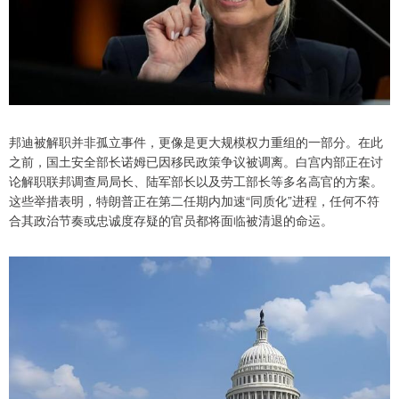
邦迪被解职并非孤立事件，更像是更大规模权力重组的一部分。在此
之前，国土安全部长诺姆已因移民政策争议被调离。白宫内部正在讨
论解职联邦调查局局长、陆军部长以及劳工部长等多名高官的方案。
这些举措表明，特朗普正在第二任期内加速“同质化”进程，任何不符
合其政治节奏或忠诚度存疑的官员都将面临被清退的命运。