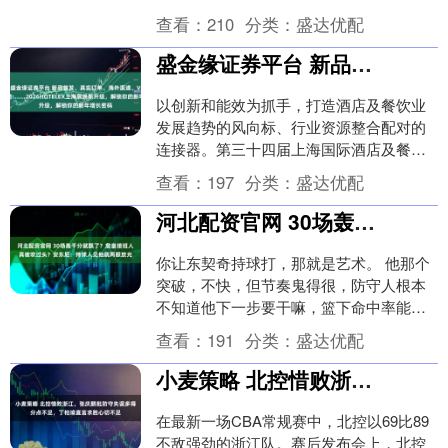
是古代族群迁居交融之地，自先秦起便形
查看：
210
分类：
盛达优配
成丰富的....
盛金缘证券平台 新品首发、真实订单、海外渠道、VIP配对服务……2026HOTELEX上海展焕新升级，解锁你的新年增长密码
以创新和能效为抓手，打造酒店及餐饮业
发展趋势的风向标、行业资源整合配对的
连接器。第三十四届上海国际酒店及餐饮
业博览会（以下简称“2026HOTELEX上海
查看：
197
分类：
盛达优配
展”）....
河北配资官网 30场轰千分就飘了？詹皇接班人真被吹过头？安东尼：持球人见他就两眼放光
你让东契奇持球打，那就是艺术。 他那个
突破，不快，但节奏鬼得很，防守人根本
不知道他下一步要干嘛，篮下命中率能到
93.5%。 他一场比赛能突将近18次，命中
查看：
191
分类：
盛达优配
率还高....
小麦策略 北控惜败浙江，张庆鹏批防守失误多得分点不足，丁柏瑜直言求胜心切不足
在最新一场CBA常规赛中，北控以69比89
不敌强劲的浙江队。赛后发布会上，北控