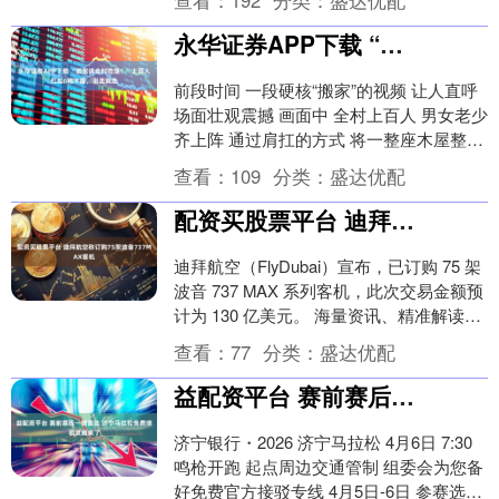
查看：
192
分类：
盛达优配
永华证券APP下载 “搬完请全村吃饭！”上百人扛起6吨木屋，说走就走
前段时间 一段硬核“搬家”的视频 让人直呼
场面壮观震撼 画面中 全村上百人 男女老少
齐上阵 通过肩扛的方式 将一整座木屋整体
搬移 这一幕 充满传统智慧与团结协作....
查看：
109
分类：
盛达优配
配资买股票平台 迪拜航空称订购75架波音737MAX客机
迪拜航空（FlyDubai）宣布，已订购 75 架
波音 737 MAX 系列客机，此次交易金额预
计为 130 亿美元。 海量资讯、精准解读，
尽在新浪财经APP ....
查看：
77
分类：
盛达优配
益配资平台 赛前赛后一键直达 济宁马拉松免费接驳攻略来了
济宁银行・2026 济宁马拉松 4月6日 7:30
鸣枪开跑 起点周边交通管制 组委会为您备
好免费官方接驳专线 4月5日-6日 参赛选手