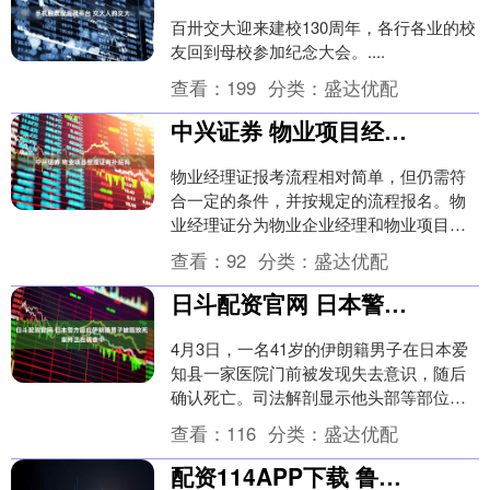
百卅交大迎来建校130周年，各行各业的校
友回到母校参加纪念大会。....
查看：
199
分类：
盛达优配
中兴证券 物业项目经理证有补贴吗
物业经理证报考流程相对简单，但仍需符
合一定的条件，并按规定的流程报名。物
业经理证分为物业企业经理和物业项目经
理两个方向，这两个证书均由全国城建培
查看：
92
分类：
盛达优配
训中心授权的机构....
日斗配资官网 日本警方回应伊朗籍男子被殴致死 案件正在调查中
4月3日，一名41岁的伊朗籍男子在日本爱
知县一家医院门前被发现失去意识，随后
确认死亡。司法解剖显示他头部等部位有
多处外伤。 据警方透露，该男子在被发现
查看：
116
分类：
盛达优配
的约两个小....
配资114APP下载 鲁迅手植白丁香101岁生日绽放迎客 百年名木春日盛放