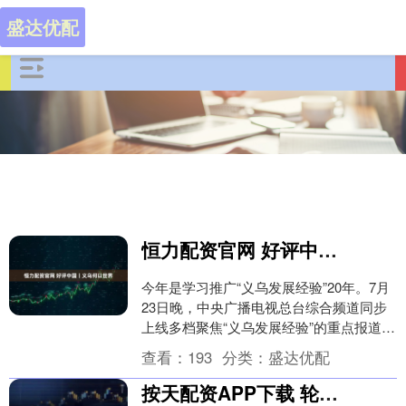
盛达优配
恒力配资官网 好评中国丨义乌何以世界
今年是学习推广“义乌发展经验”20年。7月
23日晚，中央广播电视总台综合频道同步
上线多档聚焦“义乌发展经验”的重点报道，
《新闻联播》系列报道、《焦点访谈》专
查看：
193
分类：
盛达优配
题报....
按天配资APP下载 轮渡因台风停航，警车护送非机动车越江