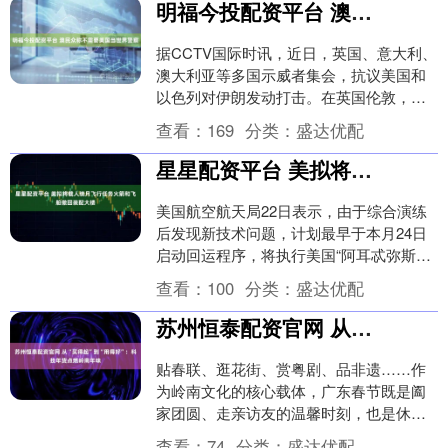
明福今投配资平台 澳民众称不需要美国当世界警察
据CCTV国际时讯，近日，英国、意大利、
澳大利亚等多国示威者集会，抗议美国和
以色列对伊朗发动打击。在英国伦敦，上
万人参与集会，要求美国和伊朗停止战
查看：
169
分类：
盛达优配
争。在美军驻意....
星星配资平台 美拟将载人绕月飞行任务火箭和飞船撤回装配大楼
美国航空航天局22日表示，由于综合演练
后发现新技术问题，计划最早于本月24日
启动回运程序，将执行美国“阿耳忒弥斯2
号”载人绕月飞行任务的火箭和飞船从发射
查看：
100
分类：
盛达优配
台运回装....
苏州恒泰配资官网 从“买得起”到“用得好”：科技年货点燃岭南年味
贴春联、逛花街、赏粤剧、品非遗……作
为岭南文化的核心载体，广东春节既是阖
家团圆、走亲访友的温馨时刻，也是休闲
度假、集中消费的黄金旺季。 随着全国消
查看：
74
分类：
盛达优配