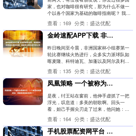
家，也对咖啡很有研究，那为什么不做一
个以各个国家为基础的咖啡指南呢？ 我说
虽说去过一些国家，也去体验过各种各样
查看：
169
分类：
盛达优配
的咖啡馆，但确....
金岭速配APP下载 非洲杯首轮战罢：喀麦隆和科特迪瓦双双取胜，最新积分榜与射手榜公布
昨日晚间至今晨，非洲国家杯小组赛第一
轮比赛继续火热进行，众多实力派球队如
喀麦隆、科特迪瓦、加蓬以及阿尔及利亚
等队伍均登场亮相。接下来，我们将详细
查看：
135
分类：
盛达优配
梳理这几场精彩较....
凤凰策略 一个被称为昏庸帝王，一个被骂成祸国妖妃，商朝真是因美色而亡？
是夜，纣王站在窗前，他伸手虚抓了一把
浮光，叹息道：多美的朝歌啊。回头一
看，妲己手握尖刃走了过来，他问她：你
为什么还不走？寡人已经没有江山了。妲
查看：
164
分类：
盛达优配
己回答：大王，娘娘....
手机股票配资网平台 交大人的交大