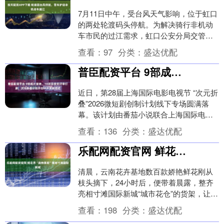
7月11日中午，受台风天气影响，位于虹口
的两处轮渡码头停航。为解决骑行非机动
车市民的过江需求，虹口公安分局交管支
队闻“汛”而动，迅速启动防汛抗台应急预
查看：
97
分类：
盛达优配
案，在大连....
普臣配资平台 9部成片首映、10项目接受评审打磨，次元折叠计划开创IP开发新范式
近日，第28届上海国际电影电视节 “次元折
叠”2026微短剧创制计划线下专场圆满落
幕。该计划由番茄小说联合上海国际电影
节、上海电视节于 2025年12月共同发起....
查看：
136
分类：
盛达优配
乐配网配资官网 鲜花界“奥特莱斯”落地寸滩国际新城
清晨，云南花卉基地数百款娇艳鲜花刚从
枝头摘下，24小时后，便带着晨露，整齐
亮相寸滩国际新城“城市花仓”的货架，让市
民在家门口就能解锁高性价比、极致新鲜
查看：
198
分类：
盛达优配
的鲜花消费....