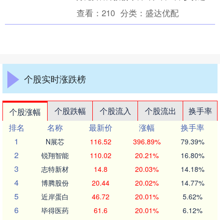
凭参赛号码布 即可免费乘....
查看：
210
分类：
盛达优配
个股实时涨跌榜
个股跌幅
个股流入
个股流出
换手率
个股涨幅
排名
名称
最新价
涨幅
换手率
1
N展芯
116.52
396.89%
79.39%
2
锐翔智能
110.02
20.21%
16.80%
3
志特新材
14.8
20.03%
14.18%
4
博腾股份
20.44
20.02%
14.77%
5
近岸蛋白
46.72
20.01%
5.62%
6
毕得医药
61.6
20.01%
6.12%