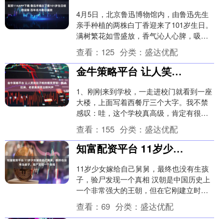
4月5日，北京鲁迅博物馆内，由鲁迅先生
亲手种植的两株白丁香迎来了101岁生日。
满树繁花如雪盛放，香气沁人心脾，吸引
众多市民游客专程前来，在春日花香中为
查看：
125
分类：
盛达优配
这两棵见证....
金牛策略平台 让人笑到肚子疼的爆笑笑话！笑点拉满，老婆直接笑出鹅叫声
1、刚刚来到学校，一走进校门就看到一座
大楼，上面写着西餐厅三个大字。我不禁
感叹：哇，这个学校真高级，肯定有很多
外国老师和学生！走了一段路后，小明又
查看：
155
分类：
盛达优配
看到一座建筑，....
知富配资平台 11岁少女嫁给自己舅舅，最终也没有生孩子，验尸发现一个真相
11岁少女嫁给自己舅舅，最终也没有生孩
子，验尸发现一个真相 汉朝是中国历史上
一个非常强大的王朝，但在它刚建立时，
曾经有一段黑暗的历史。这个“黑暗”时期，
查看：
69
分类：
盛达优配
当然是相....