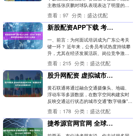
主教练张庆鹏对球队表现表达了明显的不
满。他指出，比赛中对关键球员的防守做
查看：
97
分类：
盛达优配
得不到位，....
新股配资APP下载 考公人必看！2026广东省考面试机构选登科七月的三大理由
一、前言：为何面试培训成为广东公考关
键一环？ 近年来，公务员考试热度持续攀
升，尤其在经济发展活跃、岗位竞争激烈
的广东省。据统计，2025年广东省考平均
查看：
215
分类：
盛达优配
竞争比已突....
股升网配资 虚拟城市预演真实交通！联通数字孪生平台让治堵更科学
黄石联通将通过融合交通摄像头、地磁、
浮动车等多源数据，在数字空间构建实时
反映交通运行状态的城市交通"数字镜像"，
实现拥堵预警、信号灯智能优化、事故快
查看：
178
分类：
盛达优配
速处置等智慧....
捷希源官网官网 全球咖啡指南之：新西兰陶朗加（Tauranga）咖啡指南
前两天，有位读者朋友说，你去过很多国