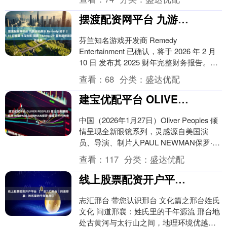
费品以旧换新政....
摆渡配资网平台 九游资讯娱乐 Remedy 或于 2 月 10 日披露《马克思·佩恩 1&2》重制版新进展
芬兰知名游戏开发商 Remedy
Entertainment 已确认，将于 2026 年 2 月
10 日 发布其 2025 财年完整财务报告。由
于经典动作射击....
查看：
68
分类：
盛达优配
建宝优配平台 OLIVER PEOPLES 推出全新眼镜系列 致敬PAUL NEWMAN保罗·纽曼的不朽传奇
中国（2026年1月27日）Oliver Peoples 倾
情呈现全新眼镜系列，灵感源自美国演
员、导演、制片人PAUL NEWMAN保罗·纽
曼的非凡人生与深远影....
查看：
117
分类：
盛达优配
线上股票配资开户平台 【 “志”汇邢台】问道邢襄：姓氏里的千年源流③
志汇邢台 带您认识邢台 文化篇之邢台姓氏
文化 问道邢襄：姓氏里的千年源流 邢台地
处古黄河与太行山之间，地理环境优越，