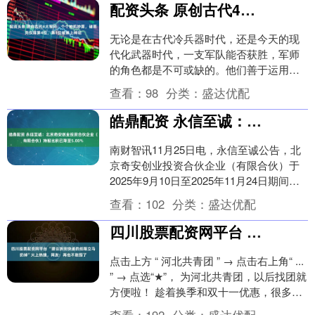
配资头条 原创古代4大军师：个个神机妙算，诸葛亮仅排第4位，第1位被捧上神坛
无论是在古代冷兵器时代，还是今天的现
代化武器时代，一支军队能否获胜，军师
的角色都是不可或缺的。他们善于运用谋
略，能够在幕后策划，指挥千里之外的战
查看：
98
分类：
盛达优配
局，以小代价换取....
皓鼎配资 永信至诚：北京奇安创业投资合伙企业（有限合伙）持股比例已降至5.00%
南财智讯11月25日电，永信至诚公告，北
京奇安创业投资合伙企业（有限合伙）于
2025年9月10日至2025年11月24日期间，
通过集中竞价和大宗交易方式累计减持....
查看：
102
分类：
盛达优配
四川股票配资网平台 “建议拆完快递的纸箱立马扔掉”火上热搜，网友：再也不敢囤了
点击上方 “ 河北共青团 ” → 点击右上角“ ...
” → 点选“★”， 为河北共青团，以后找团就
方便啦！ 趁着换季和双十一优惠，很多人
都进入了“买买买”模....