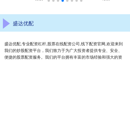
盛达优配
盛达优配,专业配资杠杆,股票在线配资公司,线下配资官网,欢迎来到
我们的炒股配资平台，我们致力于为广大投资者提供专业、安全、
便捷的股票配资服务。我们的平台拥有丰富的市场经验和强大的资
金支持，帮助用户在股市中抓住更多投资机会。无论您是新手还是
资深股民，我们都提供灵活多样的配资方案，以满足您的不同需
求。此外，我们还提供实时的市场资讯和专业的投资建议，助您做
出明智的投资决策。加入我们，开启您的财富增值之旅！
话题标签
658配资APP下载
红腾网配资