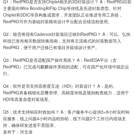
Q1：RedPKG是否支持Chiplet相关的3D封装设计？ A：RedPKG目前
主要面向Wire Bonding和Flip Chip等传统及先进封装类型。针对
Chiplet和3DIC等异构集成需求，开发团队正在推进专用工具链，
RedPKG可作为基础封装模块设计平台配合后续流程使用。
Q2：能否将现有Cadence封装项目迁移到RedPKG？ A：可以。弘快
科技已发布相关数据转换指南，支持将主流格式的封装数据导入
RedPKG，便于用户迁移已有项目并延续设计资产。
Q3：RedPKG是否适配国产操作系统？ A：RedEDA平台（含
RedPKG）已完成与麒麟操作系统的适配，可在国产化环境中稳定运
行。
Q4：软件是否支持高密度互连（HDI）封装设计？ A：是的。
RedPKG具备精细化层叠管理、高精度布线及规则检查能力，适用于
HDI等高复杂度封装场景。
Q5：技术支持响应时效如何？ A：客户服务中心提供5×8小时实时响
应服务，线上问题4小时内远程协助，线下问题2个工作日内现场支
持，确保研发进度不受阻滞。
发布于：河北省