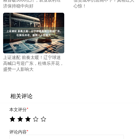
济保持稳中向好
心惊！
上证速配 前奏太暖！辽宁球迷
高喊口号迎广东，杜锋乐开花，
盛赞一人影响大
相关评论
本文评分
*
评论内容
*