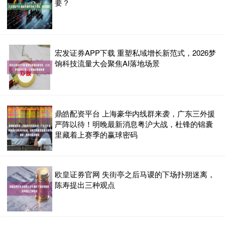
要？
宏发证券APP下载 重塑私域增长新范式，2026梦
饷科技流量大会聚焦AI落地场景
鼎皓配资平台 上海豪华内线群来袭，广东三外援
严阵以待！明晚最新消息粤沪大战，杜锋的锦囊
里藏着上赛季的赢球密码
欧皇证券官网 失街亭之后马谡的下场扑朔迷离，
陈寿提出三种观点