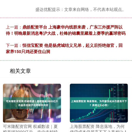
盛达优配提示：文章来自网络，不代表本站观点。
上一篇：
鼎皓配资平台 上海豪华内线群来袭，广东三外援严阵以
待！明晚最新消息粤沪大战，杜锋的锦囊里藏着上赛季的赢球密码
下一篇：
恒信宝配资 他是杨虎城结义兄弟，起义后拒绝做官，回
家养150只鸡还要住山洞
相关文章
可米隆配资官网 权威数读｜夏
上海股票配资 降息落地，为何
粮首破3000亿斤，农业农村经
借贷成本仍居高不下？真相让人