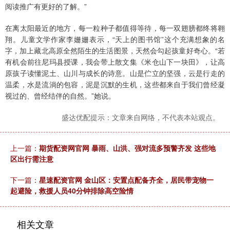
阅读推广有更好的了解。”
在离太阳最近的地方，每一粒种子都值得等待，每一双翅膀都终将翱
翔。儿童文学作家李姗姗表示，“天上的图书馆”这个充满想象的名
字，加上藏北高原全然陌生的生活图景，天然会勾起孩童好奇心。“若
有机会前往尼玛县授课，我会带上散文集《米仓山下一块田》，让高
原孩子读懂泥土、山川与成长的诗意。山是伫立的坚强，云是行走的
温柔，水是流淌的包容，泥是沉默的生机，这些都来自于我们曾经凝
视过的、曾经结伴的自然。”她说。
盛达优配提示：文章来自网络，不代表本站观点。
上一篇：
期货配资网官网 暴雨、山洪、强对流多预警齐发 这些地
区出行需注意
下一篇：
星速配资官网 金山区：安置点配备齐全，居民带宠物一
起避险，救援人员40分钟排除高空险情
相关文章