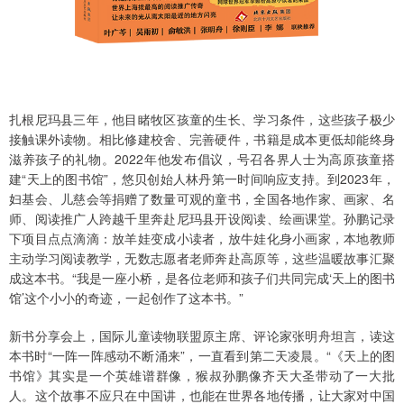
扎根尼玛县三年，他目睹牧区孩童的生长、学习条件，这些孩子极少
接触课外读物。相比修建校舍、完善硬件，书籍是成本更低却能终身
滋养孩子的礼物。2022年他发布倡议，号召各界人士为高原孩童搭
建“天上的图书馆”，悠贝创始人林丹第一时间响应支持。到2023年，
妇基会、儿慈会等捐赠了数量可观的童书，全国各地作家、画家、名
师、阅读推广人跨越千里奔赴尼玛县开设阅读、绘画课堂。孙鹏记录
下项目点点滴滴：放羊娃变成小读者，放牛娃化身小画家，本地教师
主动学习阅读教学，无数志愿者老师奔赴高原等，这些温暖故事汇聚
成这本书。“我是一座小桥，是各位老师和孩子们共同完成‘天上的图书
馆’这个小小的奇迹，一起创作了这本书。”
新书分享会上，国际儿童读物联盟原主席、评论家张明舟坦言，读这
本书时“一阵一阵感动不断涌来”，一直看到第二天凌晨。“《天上的图
书馆》其实是一个英雄谱群像，猴叔孙鹏像齐天大圣带动了一大批
人。这个故事不应只在中国讲，也能在世界各地传播，让大家对中国