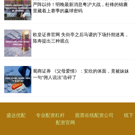
严阵以待！明晚最新消息粤沪大战，杜锋的锦囊
里藏着上赛季的赢球密码
欧皇证券官网 失街亭之后马谡的下场扑朔迷离，
陈寿提出三种观点
蜀商证券 《父母爱情》：安欣的体面，竟被妹妹
一句“佣人说法”击碎了
盛达优配
专业配资杠杆
股票在线配资公司
线下
配资官网