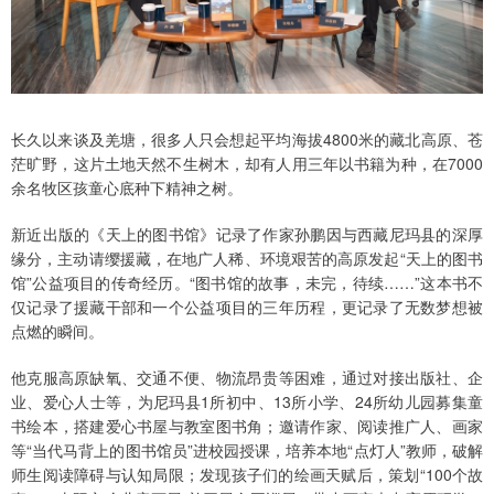
长久以来谈及羌塘，很多人只会想起平均海拔4800米的藏北高原、苍
茫旷野，这片土地天然不生树木，却有人用三年以书籍为种，在7000
余名牧区孩童心底种下精神之树。
新近出版的《天上的图书馆》记录了作家孙鹏因与西藏尼玛县的深厚
缘分，主动请缨援藏，在地广人稀、环境艰苦的高原发起“天上的图书
馆”公益项目的传奇经历。“图书馆的故事，未完，待续……”这本书不
仅记录了援藏干部和一个公益项目的三年历程，更记录了无数梦想被
点燃的瞬间。
他克服高原缺氧、交通不便、物流昂贵等困难，通过对接出版社、企
业、爱心人士等，为尼玛县1所初中、13所小学、24所幼儿园募集童
书绘本，搭建爱心书屋与教室图书角；邀请作家、阅读推广人、画家
等“当代马背上的图书馆员”进校园授课，培养本地“点灯人”教师，破解
师生阅读障碍与认知局限；发现孩子们的绘画天赋后，策划“100个故