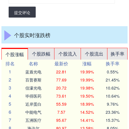
提交评论
个股实时涨跌榜
个股跌幅
个股流入
个股流出
换手率
个股涨幅
排名
名称
最新价
涨幅
换手率
1
蓝盾光电
22.81
19.99%
0.55%
2
百普赛斯
77.69
19.99%
21.45%
3
信濠光电
20.72
19.98%
10.62%
4
毕得医药
73.61
19.50%
10.64%
5
近岸蛋白
55.59
18.99%
9.76%
6
中能电气
7.57
14.52%
23.36%
7
五洲医疗
95.67
14.41%
15.37%
8
海达尔
80.97
13.58%
8.05%