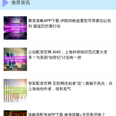
推荐资讯
聚美策略APP下载 伊朗30枚超重型导弹袭击以色
列 最猛烈空袭行动
公信配资官网 AI4S，上海科研组织范式重大变
革！与美国“创世纪”计划有一拼
智富配资官网 互联网优创者“说” | 旖旎不风光：在
上海做创作者，很有底气
策略股配资APP下载 健身跳舞+克苏鲁恐怖？