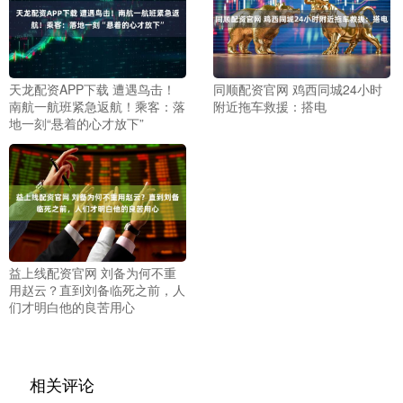
天龙配资APP下载 遭遇鸟击！
同顺配资官网 鸡西同城24小时
南航一航班紧急返航！乘客：落
附近拖车救援：搭电
地一刻“悬着的心才放下”
益上线配资官网 刘备为何不重
用赵云？直到刘备临死之前，人
们才明白他的良苦用心
相关评论