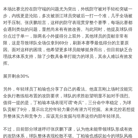
本场比赛北控在防守端的问题尤为突出，外线防守被对手轻松突破一
步，内线更是沦陷，多次被浙江球员突破后一打一个准，几乎全场被
对手压制。张庆鹏坦言，这样的防守表现贯穿整个赛季，每场比赛都
会遇到类似的问题，显然尚未有有效改善。与此同时，他提及球队得
分点过于单一，除两名小外援得分上双外，其他球员的贡献非常有
限，这是导致球队全场仅拿到69分，刷新本赛季最低得分的主要原
因。面对这样的困境，他希望更多球员能够挺身而出，但目前缺乏合
理战术体系支持，除了少数具备单打能力的球员，其余人难以有效发
挥。
展开剩余30%
另外，年轻球员丁柏瑜也分享了自己的看法。他直言刚上场时没能完
全执行教练组布置的攻防要求，球队的求胜欲望明显不如对手强烈。
值得一提的是，丁柏瑜本场表现可谓“奇兵”，三分命中率稳定，为球
队贡献了9分，显示出北控年轻力量仍有潜力可挖掘。未来北控若想提
升整体实力和竞争力，应该充分发掘与培养这些内部年轻球员。
不过，目前部分球迷呼吁张庆鹏下课，认为他未能带领球队形成有效
的攻防体系，球队整体表现松散不堪。丁柏瑜也感叹如今的球队风格