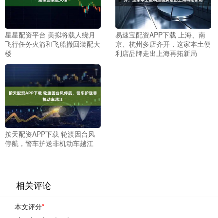
星星配资平台 美拟将载人绕月
易速宝配资APP下载 上海、南
飞行任务火箭和飞船撤回装配大
京、杭州多店齐开，这家本土便
楼
利店品牌走出上海再拓新局
按天配资APP下载 轮渡因台风
停航，警车护送非机动车越江
相关评论
本文评分
*