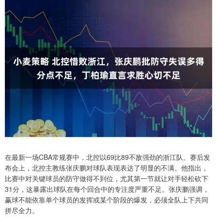
在最新一场CBA常规赛中，北控以69比89不敌强劲的浙江队。赛后发
布会上，北控主教练张庆鹏对球队表现表达了明显的不满。他指出，
比赛中对关键球员的防守做得不到位，尤其第一节就让对手轻松砍下
31分，这暴露出球队在每个回合中的专注度严重不足。张庆鹏强调，
赢球不能依靠单个球员的发挥或某个阶段的爆发，必须全队上下共同
拼尽全力。