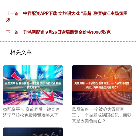
上一篇：
中祥配资APP下载 文旅唱大戏 “苏超”联赛镇江主场氛围
浓
下一篇：
升鸿网配资 9月26日谢瑞麟黄金价格1098元/克
相关文章
益配资平台 赛前赛后一键直达
凤凰策略 一个被称为昏庸帝
济宁马拉松免费接驳攻略来了
王，一个被骂成祸国妖妃，商朝
真是因美色而亡？