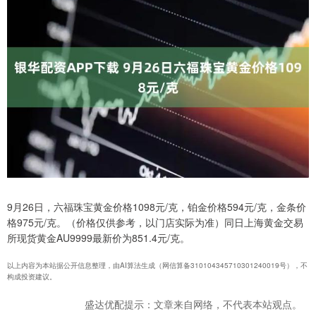
9月26日，六福珠宝黄金价格1098元/克，铂金价格594元/克，金条价
格975元/克。（价格仅供参考，以门店实际为准）同日上海黄金交易
所现货黄金AU9999最新价为851.4元/克。
以上内容为本站据公开信息整理，由AI算法生成（网信算备310104345710301240019号），不
构成投资建议。
盛达优配提示：文章来自网络，不代表本站观点。