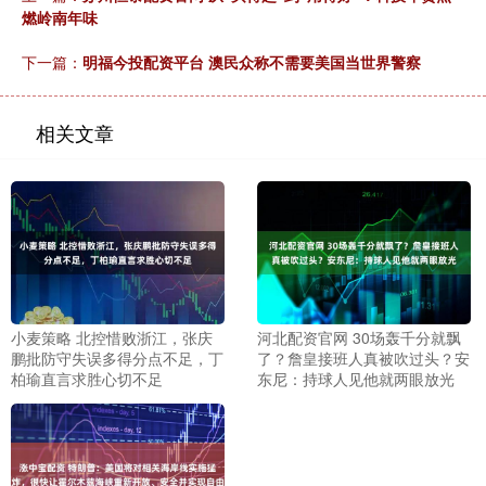
燃岭南年味
下一篇：
明福今投配资平台 澳民众称不需要美国当世界警察
相关文章
小麦策略 北控惜败浙江，张庆
河北配资官网 30场轰千分就飘
鹏批防守失误多得分点不足，丁
了？詹皇接班人真被吹过头？安
柏瑜直言求胜心切不足
东尼：持球人见他就两眼放光