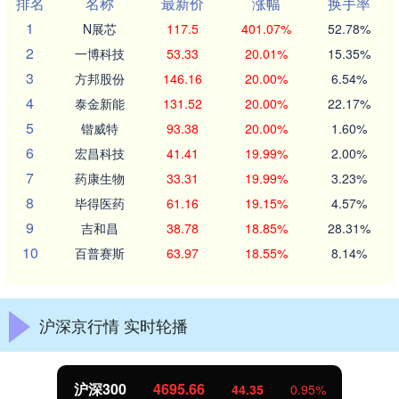
排名
名称
最新价
涨幅
换手率
1
N展芯
117.5
401.07%
52.78%
2
一博科技
53.33
20.01%
15.35%
3
方邦股份
146.16
20.00%
6.54%
4
泰金新能
131.52
20.00%
22.17%
5
锴威特
93.38
20.00%
1.60%
6
宏昌科技
41.41
19.99%
2.00%
7
药康生物
33.31
19.99%
3.23%
8
毕得医药
61.16
19.15%
4.57%
9
吉和昌
38.78
18.85%
28.31%
10
百普赛斯
63.97
18.55%
8.14%
沪深京行情 实时轮播
北证50
1122.66
-0.21
-0.02%