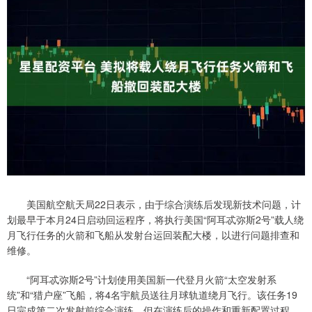
美国航空航天局22日表示，由于综合演练后发现新技术问题，计
划最早于本月24日启动回运程序，将执行美国“阿耳忒弥斯2号”载人绕
月飞行任务的火箭和飞船从发射台运回装配大楼，以进行问题排查和
维修。
“阿耳忒弥斯2号”计划使用美国新一代登月火箭“太空发射系
统”和“猎户座”飞船，将4名宇航员送往月球轨道绕月飞行。该任务19
日完成第二次发射前综合演练，但在演练后的操作和重新配置过程