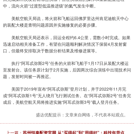
中，流向火箭“过渡型低温推进级”的氦气发生中断。
美航空航天局说，将火箭和飞船运回佛罗里达州肯尼迪航天中心
的装配大楼是查明问题原因并实施修复的必要步骤。
美航空航天局还表示，回运全程约6.4公里，需数小时完成。如果
迅速启动相关准备工作，有望在问题顺利解决情况下保留4月发射窗
口，但最终安排取决于数据分析结果及维修进展等。
执行“阿耳忒弥斯2号”任务的火箭和飞船于1月17日从装配大楼运
至发射台。该任务原计划于2月实施，后因两次综合演练中出现技术问
题，发射时间被一再推迟。
美国于2019年宣布“阿耳忒弥斯”登月计划，并于2022年11月完
成“阿耳忒弥斯1号”无人绕月飞行测试任务。在“阿耳忒弥斯2号”任务完
成后，美航空航天局将推进实施“阿耳忒弥斯3号”载人登月任务。
盛达优配提示：文章来自网络，不代表本站观点。
上一篇：
苏州恒泰配资官网 从“买得起”到“用得好”：科技年货点