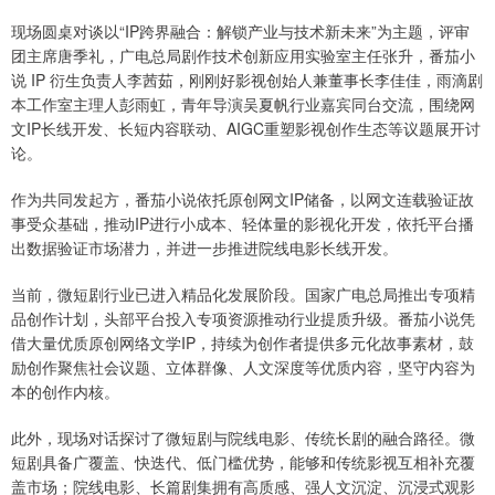
现场圆桌对谈以“IP跨界融合：解锁产业与技术新未来”为主题，评审
团主席唐季礼，广电总局剧作技术创新应用实验室主任张升，番茄小
说 IP 衍生负责人李茜茹，刚刚好影视创始人兼董事长李佳佳，雨滴剧
本工作室主理人彭雨虹，青年导演吴夏帆行业嘉宾同台交流，围绕网
文IP长线开发、长短内容联动、AIGC重塑影视创作生态等议题展开讨
论。
作为共同发起方，番茄小说依托原创网文IP储备，以网文连载验证故
事受众基础，推动IP进行小成本、轻体量的影视化开发，依托平台播
出数据验证市场潜力，并进一步推进院线电影长线开发。
当前，微短剧行业已进入精品化发展阶段。国家广电总局推出专项精
品创作计划，头部平台投入专项资源推动行业提质升级。番茄小说凭
借大量优质原创网络文学IP，持续为创作者提供多元化故事素材，鼓
励创作聚焦社会议题、立体群像、人文深度等优质内容，坚守内容为
本的创作内核。
此外，现场对话探讨了微短剧与院线电影、传统长剧的融合路径。微
短剧具备广覆盖、快迭代、低门槛优势，能够和传统影视互相补充覆
盖市场；院线电影、长篇剧集拥有高质感、强人文沉淀、沉浸式观影