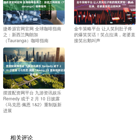
捷希源官网官网 全球咖啡指南
金牛策略平台 让人笑到肚子疼
之：新西兰陶朗加
的爆笑笑话！笑点拉满，老婆直
（Tauranga）咖啡指南
接笑出鹅叫声
摆渡配资网平台 九游资讯娱乐
Remedy 或于 2 月 10 日披露
《马克思·佩恩 1&2》重制版新
进展
相关评论