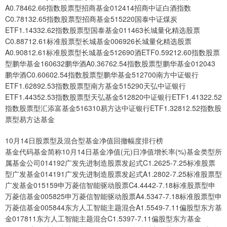
A0.78462.66指数股票型招商基金012414招商中证白酒指数
C0.78132.65指数股票型招商基金515220国泰中证煤炭
ETF1.14332.62指数股票型国泰基金011463长城量化精选股票
C0.88712.61标准股票型长城基金006926长城量化精选股票
A0.90812.61标准股票型长城基金512690酒ETF0.59212.60指数股票
型鹏华基金160632鹏华酒A0.36762.54指数股票型鹏华基金012043
鹏华酒C0.60602.54指数股票型鹏华基金512700南方中证银行
ETF1.62892.53指数股票型南方基金515290天弘中证银行
ETF1.44352.53指数股票型天弘基金512820中证银行ETF1.41322.52
指数股票型汇添富基金516310易方达中证银行ETF1.32812.52指数股
票型易方达基金
10月14日股票型及混合型基金净值回撤幅度排行榜
基金代码基金简称10月14日基金净值(元)日净值增长率(%)基金类型所
属基金公司014192广发先进制造股票发起式C1.2625-7.25标准股票
型广发基金014191广发先进制造股票发起式A1.2802-7.25标准股票型
广发基金015159申万菱信智能驱动股票C4.4442-7.18标准股票型申
万菱信基金005825申万菱信智能驱动股票A4.5347-7.18标准股票型申
万菱信基金005844东方人工智能主题混合A1.5549-7.11偏股型东方基
金017811东方人工智能主题混合C1.5397-7.11偏股型东方基金