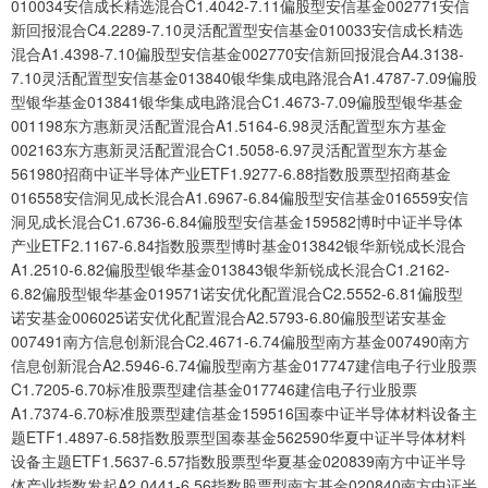
010034安信成长精选混合C1.4042-7.11偏股型安信基金002771安信
新回报混合C4.2289-7.10灵活配置型安信基金010033安信成长精选
混合A1.4398-7.10偏股型安信基金002770安信新回报混合A4.3138-
7.10灵活配置型安信基金013840银华集成电路混合A1.4787-7.09偏股
型银华基金013841银华集成电路混合C1.4673-7.09偏股型银华基金
001198东方惠新灵活配置混合A1.5164-6.98灵活配置型东方基金
002163东方惠新灵活配置混合C1.5058-6.97灵活配置型东方基金
561980招商中证半导体产业ETF1.9277-6.88指数股票型招商基金
016558安信洞见成长混合A1.6967-6.84偏股型安信基金016559安信
洞见成长混合C1.6736-6.84偏股型安信基金159582博时中证半导体
产业ETF2.1167-6.84指数股票型博时基金013842银华新锐成长混合
A1.2510-6.82偏股型银华基金013843银华新锐成长混合C1.2162-
6.82偏股型银华基金019571诺安优化配置混合C2.5552-6.81偏股型
诺安基金006025诺安优化配置混合A2.5793-6.80偏股型诺安基金
007491南方信息创新混合C2.4671-6.74偏股型南方基金007490南方
信息创新混合A2.5946-6.74偏股型南方基金017747建信电子行业股票
C1.7205-6.70标准股票型建信基金017746建信电子行业股票
A1.7374-6.70标准股票型建信基金159516国泰中证半导体材料设备主
题ETF1.4897-6.58指数股票型国泰基金562590华夏中证半导体材料
设备主题ETF1.5637-6.57指数股票型华夏基金020839南方中证半导
体产业指数发起A2.0441-6.56指数股票型南方基金020840南方中证半