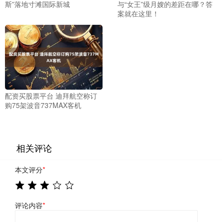
斯”落地寸滩国际新城
与“女王”级月嫂的差距在哪？答
案就在这里！
配资买股票平台 迪拜航空称订
购75架波音737MAX客机
相关评论
本文评分
*
评论内容
*