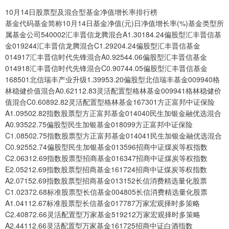
10月14日股票型及混合型基金净值增长率排行榜
基金代码基金简称10月14日基金净值(元)日净值增长率(%)基金类型所
属基金公司540002汇丰晋信龙腾混合A1.30184.24偏股型汇丰晋信基
金019244汇丰晋信龙腾混合C1.29204.24偏股型汇丰晋信基金
014917汇丰晋信时代先锋混合A0.92544.06偏股型汇丰晋信基金
014918汇丰晋信时代先锋混合C0.90744.05偏股型汇丰晋信基金
168501北信瑞丰产业升级1.39953.20偏股型北信瑞丰基金009940格
林稳健价值混合A0.62112.83灵活配置型格林基金009941格林稳健价
值混合C0.60892.82灵活配置型格林基金167301方正富邦中证保险
A1.09502.82指数股票型方正富邦基金014040民生加银金融优选混合
A0.93522.75偏股型民生加银基金018099方正富邦中证保险
C1.08502.75指数股票型方正富邦基金014041民生加银金融优选混合
C0.92552.74偏股型民生加银基金013596招商中证煤炭等权指数
C2.06312.69指数股票型招商基金016347招商中证煤炭等权指数
E2.05212.69指数股票型招商基金161724招商中证煤炭等权指数
A2.07152.69指数股票型招商基金013152长信消费精选量化股票
C1.02372.68标准股票型长信基金004805长信消费精选量化股票
A1.04112.67标准股票型长信基金017787万家宏观择时多策略
C2.40872.66灵活配置型万家基金519212万家宏观择时多策略
A2.44112.66灵活配置型万家基金161725招商中证白酒指数