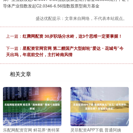
导体产业指数发起C2.0346-6.56指数股票型南方基金
盛达优配提示：文章来自网络，不代表本站观点。
上一篇：
红腾网配资 30岁职场分水岭，这3个思维一定要掌握！
下一篇：
星配资官网官网 第二艘国产大型邮轮“爱达・花城号”今
天出坞，年底前交付，主打岭南风情
相关文章
乐配网配资官网 鲜花界“奥特莱
灵菲配资APP下载 普通阿姨