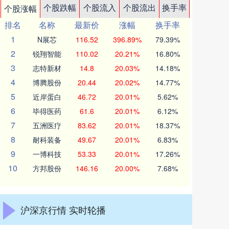
个股跌幅
个股流入
个股流出
换手率
个股涨幅
排名
名称
最新价
涨幅
换手率
1
N展芯
116.52
396.89%
79.39%
2
锐翔智能
110.02
20.21%
16.80%
3
志特新材
14.8
20.03%
14.18%
4
博腾股份
20.44
20.02%
14.77%
5
近岸蛋白
46.72
20.01%
5.62%
6
毕得医药
61.6
20.01%
6.12%
7
五洲医疗
83.62
20.01%
18.37%
8
耐科装备
49.67
20.01%
6.83%
9
一博科技
53.33
20.01%
17.26%
10
方邦股份
146.16
20.00%
7.68%
沪深京行情 实时轮播