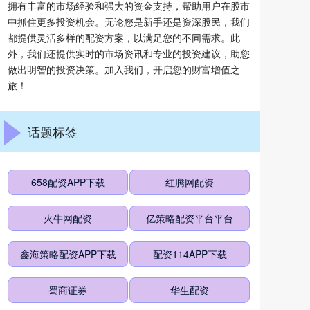
拥有丰富的市场经验和强大的资金支持，帮助用户在股市
中抓住更多投资机会。无论您是新手还是资深股民，我们
都提供灵活多样的配资方案，以满足您的不同需求。此
外，我们还提供实时的市场资讯和专业的投资建议，助您
做出明智的投资决策。加入我们，开启您的财富增值之
旅！
话题标签
658配资APP下载
红腾网配资
火牛网配资
亿策略配资平台平台
鑫海策略配资APP下载
配资114APP下载
蜀商证券
华生配资