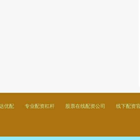
达优配
专业配资杠杆
股票在线配资公司
线下配资