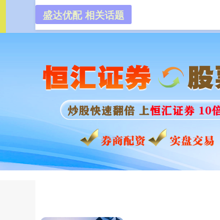
盛达优配 相关话题
盛达优配
首页