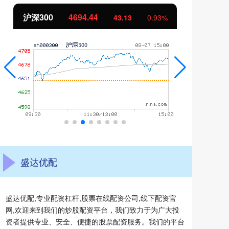
北证50
1134.24
创
11.37
1.01%
盛达优配
盛达优配,专业配资杠杆,股票在线配资公司,线下配资官
网,欢迎来到我们的炒股配资平台，我们致力于为广大投
资者提供专业、安全、便捷的股票配资服务。我们的平台