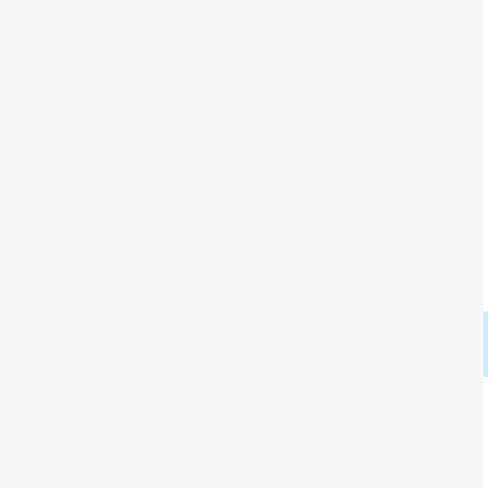
沪深300
4694.44
.42%
43.13
0.93%