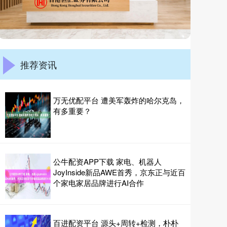
推荐资讯
万无优配平台 遭美军轰炸的哈尔克岛，
有多重要？
公牛配资APP下载 家电、机器人
JoyInside新品AWE首秀，京东正与近百
个家电家居品牌进行AI合作
百进配资平台 源头+周转+检测，朴朴