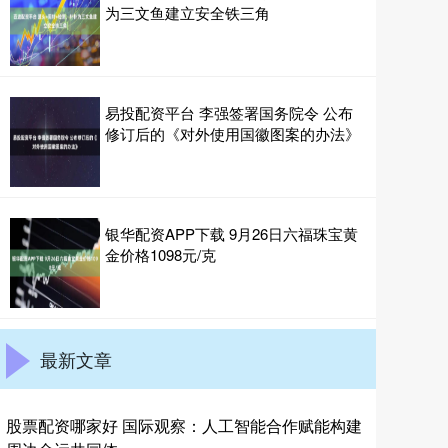
为三文鱼建立安全铁三角
易投配资平台 李强签署国务院令 公布
修订后的《对外使用国徽图案的办法》
银华配资APP下载 9月26日六福珠宝黄
金价格1098元/克
最新文章
股票配资哪家好 国际观察：人工智能合作赋能构建