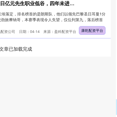
康乾配资平台 唏嘘昔日亿元先生职业低谷，四年未进球身价骤降，巅峰时光留给曼联
经尘埃落定，排名榜首的是朗斯队，他们以领先巴黎圣日耳曼1分
统劲旅摩纳哥，本赛季表现令人失望，仅位列第九，落后榜首
康乾配资平台
线配资公司
日期：04-14
来源：盈科配资平台
文章已加载完成