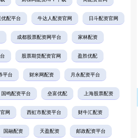
深证成指
14110.12
57%
-34.08
-0.24%
联优配平台
牛达人配资官网
日斗配资官网
台
成都股票配资网平台
家林配资
台
股票期货配资官网
盈胜优配
券平台
财米网配资
月永配资平台
国鸣配资平台
垒富优配
上海股票配资
资官网
西虹市配资平台
财牛汇配资
国融配资
天盈配资
邮政配资平台