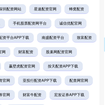
深圳配资网站
星速配资官网
蜂窝配资
载
手机股票配资网平台
诚信优配官网
配资平台APP下载
南盛配资平台
致富配资
官网
财富配资
股巢网配资官网
赢壁虎配资官网
按天配资APP下载
资官网
亚投行配资APP下载
配查网官网
券官网
财富牛配资
宏发证券APP下载