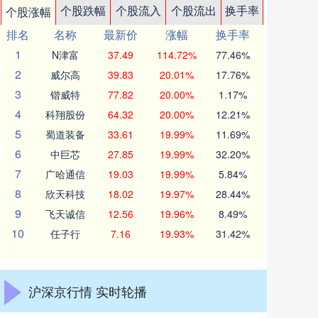
个股跌幅
个股流入
个股流出
换手率
个股涨幅
排名
名称
最新价
涨幅
换手率
1
N津富
37.49
114.72%
77.46%
2
威尔高
39.83
20.01%
17.76%
3
锴威特
77.82
20.00%
1.17%
4
科翔股份
64.32
20.00%
12.21%
5
蜀道装备
33.61
19.99%
11.69%
6
中巨芯
27.85
19.99%
32.20%
7
广哈通信
19.03
19.99%
5.84%
8
欣天科技
18.02
19.97%
28.44%
9
飞天诚信
12.56
19.96%
8.49%
10
任子行
7.16
19.93%
31.42%
沪深京行情 实时轮播