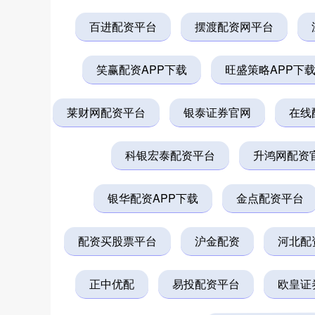
百进配资平台
摆渡配资网平台
笑赢配资APP下载
旺盛策略APP下
莱财网配资平台
银泰证券官网
在线
科银宏泰配资平台
升鸿网配资
银华配资APP下载
金点配资平台
配资买股票平台
沪金配资
河北配
正中优配
易投配资平台
欧皇证