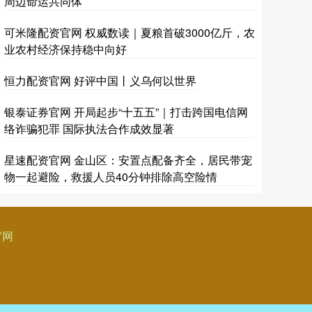
周边命运共同体
可米隆配资官网 权威数读｜夏粮首破3000亿斤，农
业农村经济保持稳中向好
恒力配资官网 好评中国丨义乌何以世界
银泰证券官网 开局起步“十五五”｜打击跨国电信网
络诈骗犯罪 国际执法合作成效显著
星速配资官网 金山区：安置点配备齐全，居民带宠
物一起避险，救援人员40分钟排除高空险情
官网