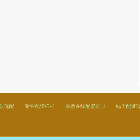
达优配
专业配资杠杆
股票在线配资公司
线下配资