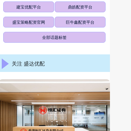
建宝优配平台
鼎皓配资平台
盛宝策略配资官网
巨牛鑫配资平台
全部话题标签
关注 盛达优配