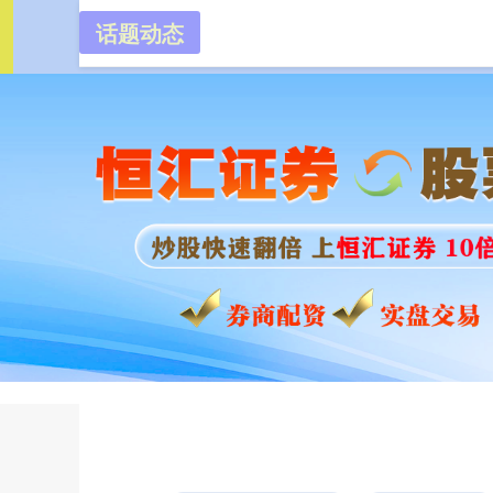
话题动态
盛达优配
首页