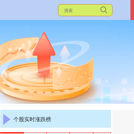
个股实时涨跌榜