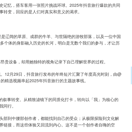
史记忆，搭车客用一张照片挑战环球。2025年抖音旅行爆款的共同
事转变，回应的是人们对真实和意义的渴求。
头里是辽阔的草原、成群的牛羊、与世隔绝的游牧部落，以及一位中国
很多个体的身影融入历史的长河，明白是无数个我们的参与，才让历
有昂贵设备，却用她独特的视角记录下自己理解世界的过程。
现。12月29日，抖音旅行发布的年终短片汇聚了年度高光时刻，由@
2月的精选视频串起2025年抖音旅行的主题故事线。
显著的叙事转变。从精致滤镜下的同质化打卡，转向以「我」为核心的
我同行。
头部到中腰部创作者，都能找到自己的受众；从极限探险到文化解
界链接，而这些体验又回流到内心。这不是一个创作者自嗨的空
。