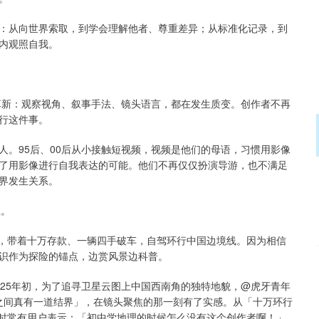
：从向世界索取，到学会理解他者、尊重差异；从标准化记录，到
内观照自我。
的革新：观察视角、叙事手法、镜头语言，都在发生质变。创作者不再
行这件事。
人。95后、00后从小接触短视频，视频是他们的母语，习惯用影像
了用影像进行自我表达的可能。他们不再仅仅扮演导游，也不满足
界发生关系。
性。
工作，带着十万存款、一辆四手破车，自驾环行中国边境线。因为相信
识作为探险的锚点，边赏风景边科普。
025年初，为了追寻卫星云图上中国西南角的独特地貌，@虎牙青年
云贵之间真有一道结界」，在镜头聚焦的那一刻有了实感。从「十万环行
区时常有用户表示：「初中学地理的时候怎么没有这个创作者啊！」