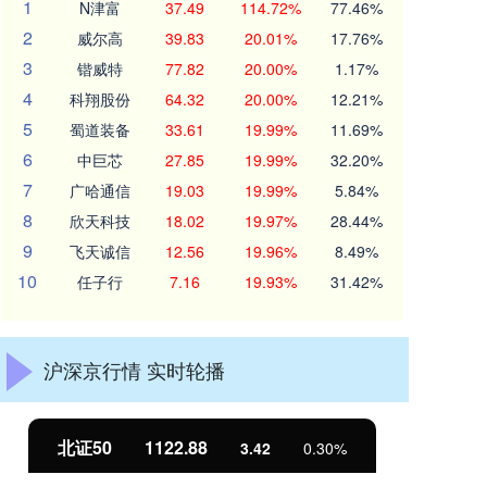
1
N津富
37.49
114.72%
77.46%
2
威尔高
39.83
20.01%
17.76%
3
锴威特
77.82
20.00%
1.17%
4
科翔股份
64.32
20.00%
12.21%
5
蜀道装备
33.61
19.99%
11.69%
6
中巨芯
27.85
19.99%
32.20%
7
广哈通信
19.03
19.99%
5.84%
8
欣天科技
18.02
19.97%
28.44%
9
飞天诚信
12.56
19.96%
8.49%
10
任子行
7.16
19.93%
31.42%
沪深京行情 实时轮播
北证50
1122.88
创
3.42
0.30%