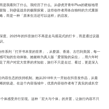
是我看到了什么、我经历了什么。从@虎牙青年Plus的硬核地理
冒险，到@蓝战非的极限探索，这些创作者用各自独特的方式重新
略，而是一种「原来生活还可以这样」的启发。
深度。2025年的抖音旅行不再是走马观花式的打卡，而是通过议题
识。
圈的创作系列「打开书本里的世界」，从婺源、香港、古巴到美国，每一
感可知的生动体验。她被称为真人版「爱冒险的朵拉」，用六年时
足了用户对宏大世界的求知欲，旅行不只是去过、看过，更是深入
旅行内容生态的扶持机制。她从2018年大一开始在抖音发作品，从最
晰的轨迹。在这个内容场域中，优质内容创作者有了真实的成长空
界与个体感受并行呈现。这种「宏大与个体」的并置，让旅行内容不只