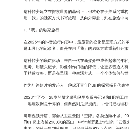
这种转变建立在探索世界的基础上，但核心在于关系的重构
用「我」的独家方式书写旅程；从向外奔赴，到在旅途中向
1.「我」的独家旅行
在2025年的抖音旅行内容中，最显著的变化是呈现方式
是工具化的记录者，而是在用「我」的独家方式重新打开旅
这种转变的底层驱动，来自一代在新媒介中成长起来的年轻
思考、用镜头记录。影像创作门槛的降低，让更多普通人有
于精致攻略，而是在呈现一种生活方式、一个个体如何与世
作为年终短片的发起人，@虎牙青年Plus 的探索极具代表
2023年至今，28岁的墩老师和马里奥辞去记者和HR的
「地理数据是干瘪的，但自然则是浪漫的」，他们把地理标
每期视频开篇，都会从卫星云图「空降」各类边陲小城。2
Plus 爬上海拔2900米的高山，中学地理课上学过的「
中国」的第一集到第66集，已经收获超932万点赞。评论