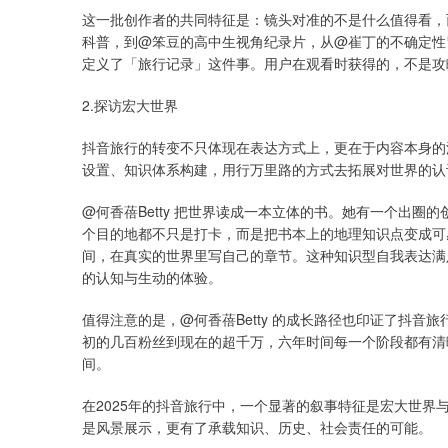
这一批创作者的共同特征是：镜头对准的不是什么值得看，而
科普，到@笨豆的高中生视角纪录片，从@崔丁的不确定性
定义了「旅行记录」这件事。用户在观看时获得的，不是攻
2.探访宏大世界
抖音旅行的转变不只体现在表达方式上，更在于内容本身的
设置、知识体系构建，用行万里路的方式去拓展对世界的认
@何香蓓Betty 把世界读成一本立体的书。她有一个出
个目的地都不只是打卡，而是把书本上的地理知识点变成可
间，在真实的世界里写自己的章节。这种知识型自我表达满
的认知与生动的体验。
值得注意的是，@何香蓓Betty 的成长路径也印证了抖音
初的几百粉丝到现在的超千万，六年时间每一个阶段都有清
间。
在2025年的抖音旅行中，一个显著的叙事特征是宏大世
是风景展示，更有了承载知识、历史、社会责任的可能。