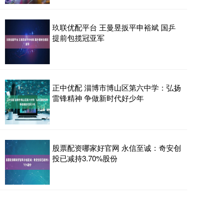
玖联优配平台 王曼昱扳平申裕斌 国乒
提前包揽冠亚军
正中优配 淄博市博山区第六中学：弘扬
雷锋精神 争做新时代好少年
股票配资哪家好官网 永信至诚：奇安创
投已减持3.70%股份