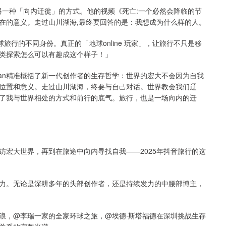
另一种「向内迁徙」的方式。他的视频《死亡:一个必然会降临的节
在的意义。走过山川湖海,最终要回答的是：我想成为什么样的人。
球旅行的不同身份。真正的「地球online 玩家」，让旅行不只是移
类探索怎么可以有趣成这个样子！」
gan精准概括了新一代创作者的生存哲学：世界的宏大不会因为自我
位置和意义。走过山川湖海，终要与自己对话。世界教会我们辽
了我与世界相处的方式和前行的底气。旅行，也是一场向内的迁
访宏大世界，再到在旅途中向内寻找自我——2025年抖音旅行的这
力。无论是深耕多年的头部创作者，还是持续发力的中腰部博主，
浪，@李瑞一家的全家环球之旅，@埃德·斯塔福德在深圳挑战生存