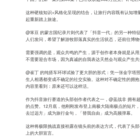
这种硬核知识+风格化呈现的结合，让旅行内容既有认知增
起重新踏上旅途。
@笨豆 的蒙古国纪录片则代表了「抖音一代」的另一种特
人们发问，希望了解游牧部落真实的生活状态，还前往博物
需要强调的是，观众共鸣的产生，源于创作者本身就是从用
不需要迎合市场，因为真诚的自我表达天然会与观众产生共
@崔丁 的纯搭车环球试验了更大胆的形式：凭一张金字塔
生人相遇都变成不确定的社交实验。这种对不确定性的拥抱
内容里看到：原来还可以这样活。
作为抖音旅行赛道的头部创作者代表之一，@蓝战非 拥有超2
的点赞。12月底，他刚刚发布登上南极大陆南极点的短片
去过远方」成为旅行金句，「替我自由」成为高频弹幕。
这种将极限挑战直接袒露在镜头前的表达方式，代表了头部
上的大胆宣言。