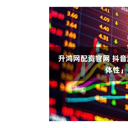
深证成指
14110.12
.92
0.57%
-34.08
-0