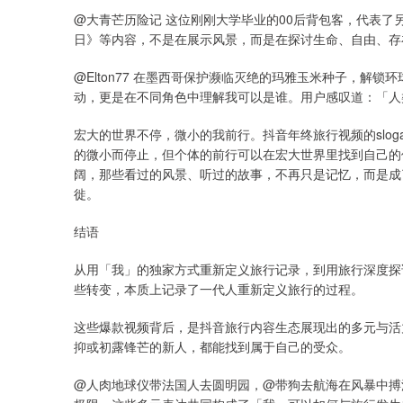
@大青芒历险记 这位刚刚大学毕业的00后背包客，代表了
日》等内容，不是在展示风景，而是在探讨生命、自由、存
@Elton77 在墨西哥保护濒临灭绝的玛雅玉米种子，解锁环
动，更是在不同角色中理解我可以是谁。用户感叹道：「人
宏大的世界不停，微小的我前行。抖音年终旅行视频的slo
的微小而停止，但个体的前行可以在宏大世界里找到自己的
阔，那些看过的风景、听过的故事，不再只是记忆，而是成
徙。
结语
从用「我」的独家方式重新定义旅行记录，到用旅行深度探
些转变，本质上记录了一代人重新定义旅行的过程。
这些爆款视频背后，是抖音旅行内容生态展现出的多元与活
抑或初露锋芒的新人，都能找到属于自己的受众。
@人肉地球仪带法国人去圆明园，@带狗去航海在风暴中搏