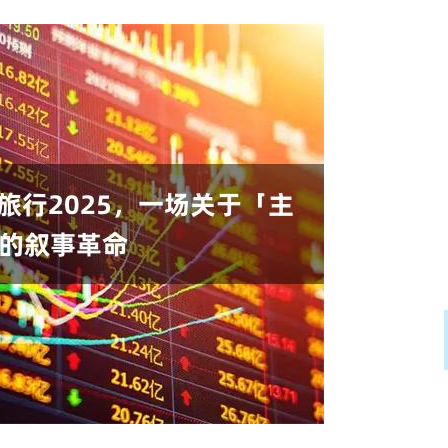
沪深300
4651.31
.24%
-6.85
-0.15%