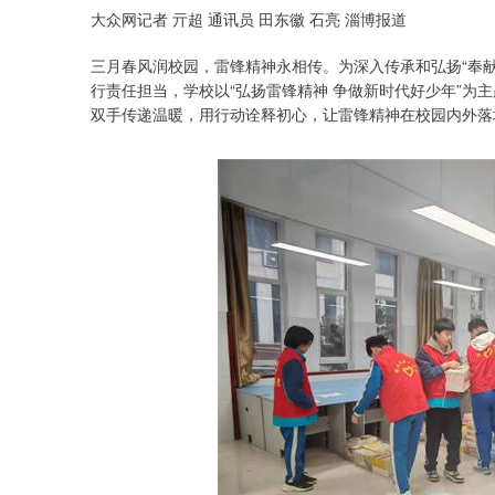
大众网记者 亓超 通讯员 田东徽 石亮 淄博报道
三月春风润校园，雷锋精神永相传。为深入传承和弘扬“奉
行责任担当，学校以“弘扬雷锋精神 争做新时代好少年”为
双手传递温暖，用行动诠释初心，让雷锋精神在校园内外落