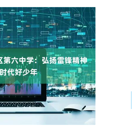
沪深300
4687.84
.26%
36.53
0.79%