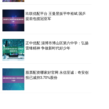
玖联优配平台 王曼昱扳平申裕斌 国乒
提前包揽冠亚军
正中优配 淄博市博山区第六中学：弘扬
雷锋精神 争做新时代好少年
股票配资哪家好官网 永信至诚：奇安创
投已减持3.70%股份