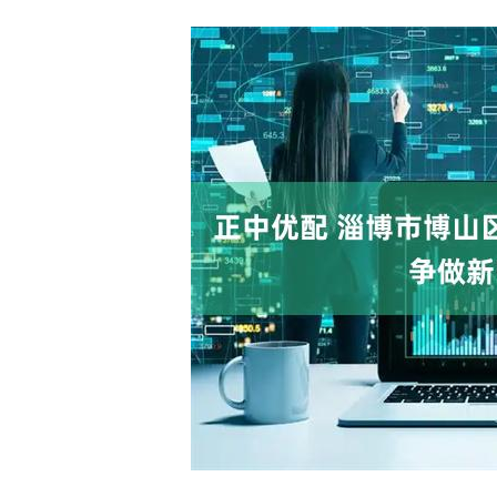
深证成指
14287.43
.56
0.94%
177.31
1