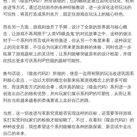
色，而《噬血代码2》所应该做的，也的确就是通过如玩法优化、机制
改进等方式，通过总结前作的各种经验教训，进一步深化这些玩法的
可玩性，将其打造成系列名片，固定住游戏在玩法上的核心特色。
而在另一方面，游戏则放开了手脚，设计了全新的世界观与核心概
念，让游戏不再局限于“人类VS吸血鬼”的对抗故事之中。这样的做法
对于一个系列作而言或许有些激进，但从另一个角度来看，这种设定
上的完全革新，不仅会为玩家们带来更加新鲜的体验，同时也进一步
拓展了游戏题材上的灵活性，让系列能够突破原有的设计框架，并借
此找出更多可供系列IP挖掘的题材可能性。
换句话说，《噬血代码2》所做的，便是一边用有限的玩法改进巩固系
列核心卖点，一边以大胆的概念创新来拓展游戏概念上的更多可能
性。而这两套方式的组合拳，或许真的能让《噬血代码》系列进一步
创造出自己的独有优势，并向玩家们展示系列IP的可塑性，从而让系
列在当前越来越卷的类魂赛道上走好自己的路。
当然，这一切改进与革新究竟能否实现这样的目标，还需要等待游戏
实打实受到玩家们的检验才能知晓了。不过，在看到《噬血代码2》的
种种改变后，我也希望这个系列能够在各种的新探索、新尝试中走出
自己的未来。