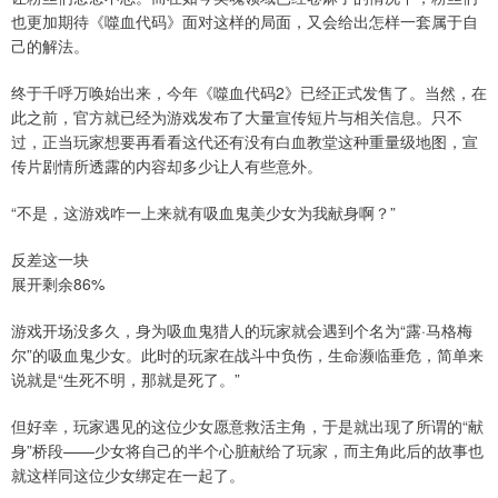
也更加期待《噬血代码》面对这样的局面，又会给出怎样一套属于自
己的解法。
终于千呼万唤始出来，今年《噬血代码2》已经正式发售了。当然，在
此之前，官方就已经为游戏发布了大量宣传短片与相关信息。只不
过，正当玩家想要再看看这代还有没有白血教堂这种重量级地图，宣
传片剧情所透露的内容却多少让人有些意外。
“不是，这游戏咋一上来就有吸血鬼美少女为我献身啊？”
反差这一块
展开剩余86%
游戏开场没多久，身为吸血鬼猎人的玩家就会遇到个名为“露·马格梅
尔”的吸血鬼少女。此时的玩家在战斗中负伤，生命濒临垂危，简单来
说就是“生死不明，那就是死了。”
但好幸，玩家遇见的这位少女愿意救活主角，于是就出现了所谓的“献
身”桥段——少女将自己的半个心脏献给了玩家，而主角此后的故事也
就这样同这位少女绑定在一起了。