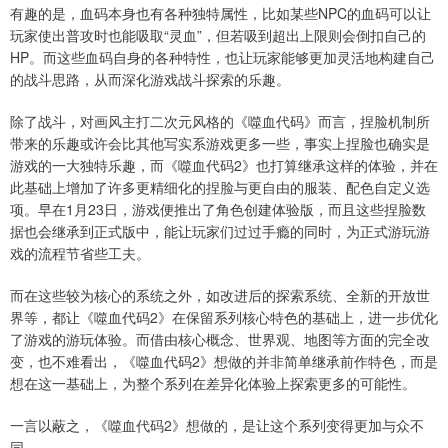
有趣的是，血码本身也有各种独特属性，比如某些NPC的血码可以让
玩家使出普攻时也能吸取“灵血”，但若吸到超出上限则会倒扣自己的
HP。而这些血码自身的各种特性，也让玩家能够更加灵活地构建自己
的战斗思路，从而深化游戏战斗探索的乐趣。
除了战斗，对画风主打二次元风格的《噬血代码》而言，捏脸机制所
带来的乐趣或许会比其他写实系游戏更多一些，事实上捏脸也确实是
游戏的一大独特乐趣，而《噬血代码2》也打算继承这样的体验，并在
此基础上增加了许多更精细化的捏脸与更自由的服装、配色自定义选
项。早在1月23日，游戏便推出了角色创建体验版，而且这些捏脸数
据也会继承到正式版中，能让玩家们过过手瘾的同时，为正式游玩游
戏的流程节省些工夫。
而在这些较为核心的系统之外，如改进后的探索系统、全新的开放世
界等，都让《噬血代码2》在保留系列核心特色的基础上，进一步优化
了游戏的游玩体验。而借由核心概念、世界观、地图等方面的完全改
变，也不难看出，《噬血代码2》想做的并非简单继承前作特色，而是
想在这一基础上，为整个系列在差异化体验上探索更多的可能性。
一言以蔽之，《噬血代码2》想做的，是让这个系列变得更加与众不
同。