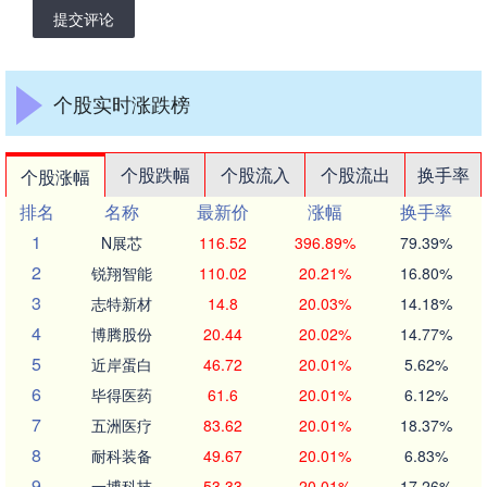
提交评论
个股实时涨跌榜
个股跌幅
个股流入
个股流出
换手率
个股涨幅
排名
名称
最新价
涨幅
换手率
1
N展芯
116.52
396.89%
79.39%
2
锐翔智能
110.02
20.21%
16.80%
3
志特新材
14.8
20.03%
14.18%
4
博腾股份
20.44
20.02%
14.77%
5
近岸蛋白
46.72
20.01%
5.62%
6
毕得医药
61.6
20.01%
6.12%
7
五洲医疗
83.62
20.01%
18.37%
8
耐科装备
49.67
20.01%
6.83%
9
一博科技
53.33
20.01%
17.26%