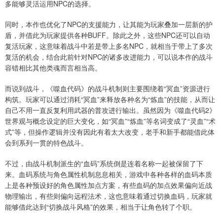
多能够灵活运用NPC的选择。
同时，本作也优化了NPC的支援能力，让其能为玩家叠加一层新的护
盾，并借此为玩家提供各种BUFF。除此之外，这些NPC还可以自动
复活玩家，这意味着战斗中若是带上多名NPC，就相当于带上了多次
复活的机会，结合此前针对NPC的诸多改进能力，可以说本作的战斗
容错相比其他类魂而言相当高。
而说到战斗，《噬血代码》的战斗机制则主要围绕着“冥血”资源进行
构筑。玩家可以通过消耗“冥血”来释放各种名为“炼血”的技能，从而让
自己不用一直反复利用武器的普攻进行输出。虽然因为《噬血代码2》
世界观与概念设定的巨大变化，如“冥血”“炼血”等名词变成了“灵血”“术
式”等，但操作逻辑并没有因此有着太大改变，老手和新手都能借此体
会到系列一贯的特色战斗。
不过，由战斗机制派生的“血码”系统倒是连着名称一起被保留了下
来。血码系统与角色属性机制息息相关，游戏中各种各样的血码本质
上是各种预设好的角色属性加点方案，有些血码的加点效果偏向近战
物理输出，有些则偏向远程法术，这也意味着通过切换血码，玩家就
能够借此达到“切换战斗风格”的效果，相当于让角色转了个职。