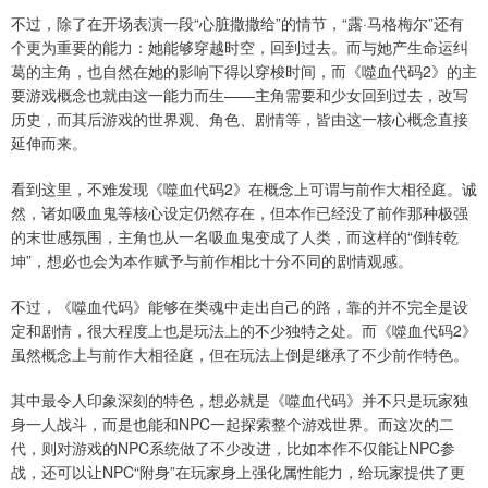
不过，除了在开场表演一段“心脏撒撒给”的情节，“露·马格梅尔”还有
个更为重要的能力：她能够穿越时空，回到过去。而与她产生命运纠
葛的主角，也自然在她的影响下得以穿梭时间，而《噬血代码2》的主
要游戏概念也就由这一能力而生——主角需要和少女回到过去，改写
历史，而其后游戏的世界观、角色、剧情等，皆由这一核心概念直接
延伸而来。
看到这里，不难发现《噬血代码2》在概念上可谓与前作大相径庭。诚
然，诸如吸血鬼等核心设定仍然存在，但本作已经没了前作那种极强
的末世感氛围，主角也从一名吸血鬼变成了人类，而这样的“倒转乾
坤”，想必也会为本作赋予与前作相比十分不同的剧情观感。
不过，《噬血代码》能够在类魂中走出自己的路，靠的并不完全是设
定和剧情，很大程度上也是玩法上的不少独特之处。而《噬血代码2》
虽然概念上与前作大相径庭，但在玩法上倒是继承了不少前作特色。
其中最令人印象深刻的特色，想必就是《噬血代码》并不只是玩家独
身一人战斗，而是也能和NPC一起探索整个游戏世界。而这次的二
代，则对游戏的NPC系统做了不少改进，比如本作不仅能让NPC参
战，还可以让NPC“附身”在玩家身上强化属性能力，给玩家提供了更