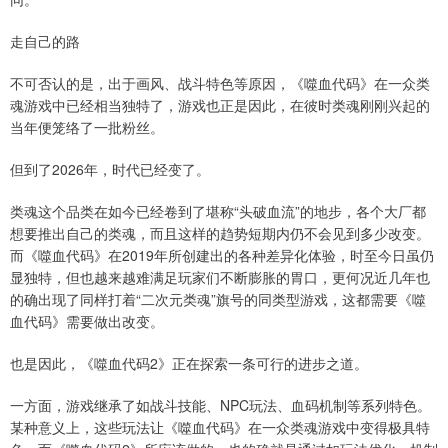
走自己的路
不可否认的是，出于画风、战斗特色等原因，《噬血代码》在一众类
魂游戏中已经相当独特了，游戏也正是因此，在彼时类魂刚刚兴起的
当年便笼络了一批粉丝。
但到了2026年，时代已经变了。
类魂这个品类在如今已经卷到了堪称“头破血流”的地步，各个大厂都
想要推出自己的类魂，而且这样的趋势短期内仍不会见到多少改变。
而《噬血代码》在2019年所创建出的各种差异化体验，时至今日虽仍
显独特，但也越来越难满足玩家们不断膨胀的胃口，更何况近几年也
的确出现了同样打着“二次元类魂”旗号的同类型游戏，这都需要《噬
血代码》需要做出改变。
也是因此，《噬血代码2》正在探索一条可行的进步之道。
一方面，游戏继承了如战斗技能、NPC玩法、血码机制等系列特色。
某种意义上，这些玩法让《噬血代码》在一众类魂游戏中变得极具特