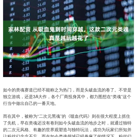
如今的类魂赛道已经不能称之为热门，而是头破血流的卷了。不管是
独立游戏，还是3A大作，各个厂商投身其中，都力图想在“类魂”这个
行当中做出自己的一番天地。
而在其中，被称为“二次元黑魂”的《噬血代码》则在很大程度上抓住
了先机，早在类魂还没有卷到如今头破血流的地步之时，就通过独特
的二次元风格、有趣的世界观塑造与独特玩法，成功为玩家们所知并
让粉丝们念念不忘。而在如今类魂领域已经卷麻了的情况下，粉丝们