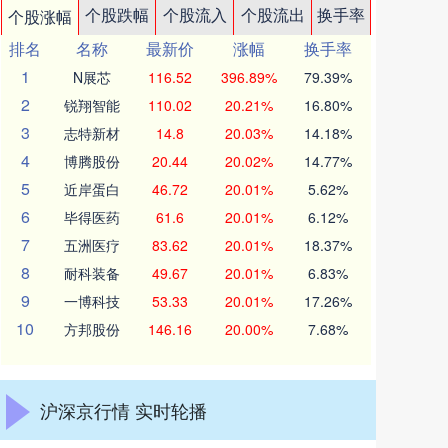
个股跌幅
个股流入
个股流出
换手率
个股涨幅
排名
名称
最新价
涨幅
换手率
1
N展芯
116.52
396.89%
79.39%
2
锐翔智能
110.02
20.21%
16.80%
3
志特新材
14.8
20.03%
14.18%
4
博腾股份
20.44
20.02%
14.77%
5
近岸蛋白
46.72
20.01%
5.62%
6
毕得医药
61.6
20.01%
6.12%
7
五洲医疗
83.62
20.01%
18.37%
8
耐科装备
49.67
20.01%
6.83%
9
一博科技
53.33
20.01%
17.26%
10
方邦股份
146.16
20.00%
7.68%
沪深京行情 实时轮播