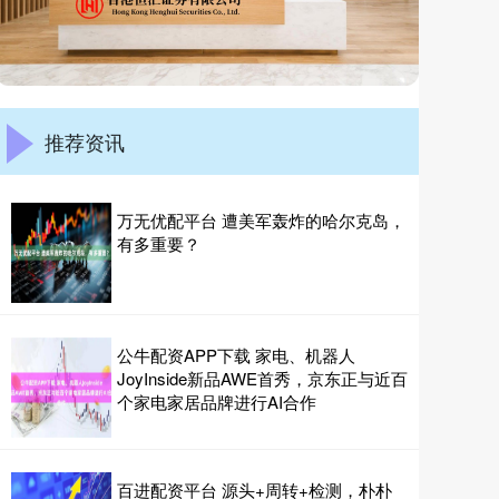
推荐资讯
万无优配平台 遭美军轰炸的哈尔克岛，
有多重要？
公牛配资APP下载 家电、机器人
JoyInside新品AWE首秀，京东正与近百
个家电家居品牌进行AI合作
百进配资平台 源头+周转+检测，朴朴