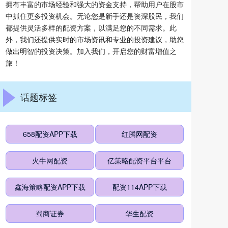
拥有丰富的市场经验和强大的资金支持，帮助用户在股市
中抓住更多投资机会。无论您是新手还是资深股民，我们
都提供灵活多样的配资方案，以满足您的不同需求。此
外，我们还提供实时的市场资讯和专业的投资建议，助您
做出明智的投资决策。加入我们，开启您的财富增值之
旅！
话题标签
658配资APP下载
红腾网配资
火牛网配资
亿策略配资平台平台
鑫海策略配资APP下载
配资114APP下载
蜀商证券
华生配资