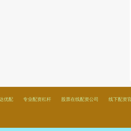
达优配
专业配资杠杆
股票在线配资公司
线下配资