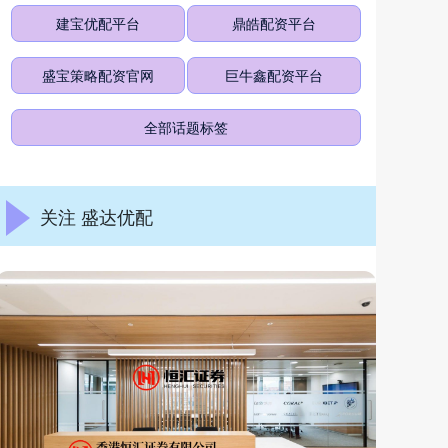
建宝优配平台
鼎皓配资平台
盛宝策略配资官网
巨牛鑫配资平台
全部话题标签
关注 盛达优配