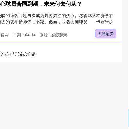
核心球员合同到期，未来何去何从？
曼联的阵容问题再次成为外界关注的焦点。尽管球队本赛季在
福德的战斗精神依旧不减。然而，两名关键球员——卡塞米罗
大通配资
资官网
日期：04-14
来源：鼎茂策略
文章已加载完成