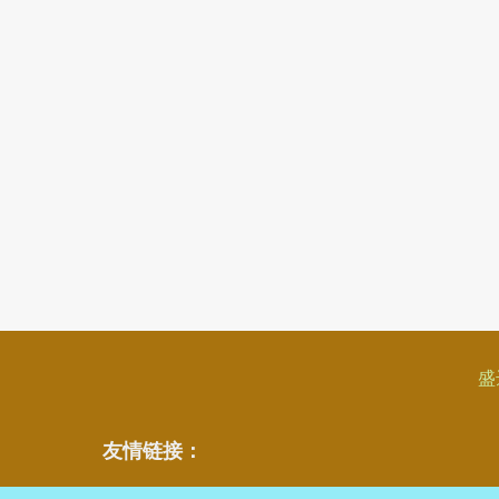
盛
友情链接：