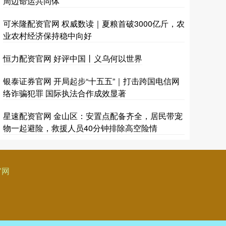
周边命运共同体
可米隆配资官网 权威数读｜夏粮首破3000亿斤，农
业农村经济保持稳中向好
恒力配资官网 好评中国丨义乌何以世界
银泰证券官网 开局起步“十五五”｜打击跨国电信网
络诈骗犯罪 国际执法合作成效显著
星速配资官网 金山区：安置点配备齐全，居民带宠
物一起避险，救援人员40分钟排除高空险情
官网