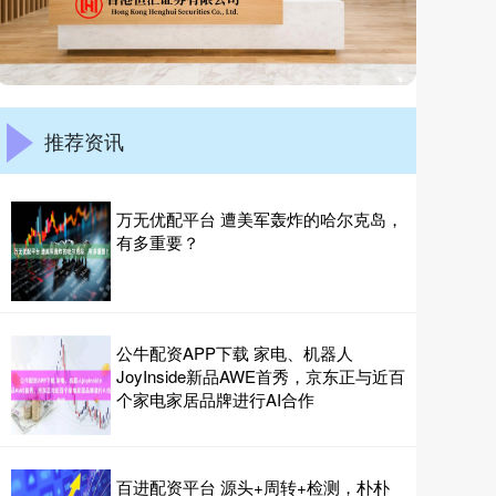
推荐资讯
万无优配平台 遭美军轰炸的哈尔克岛，
有多重要？
公牛配资APP下载 家电、机器人
JoyInside新品AWE首秀，京东正与近百
个家电家居品牌进行AI合作
百进配资平台 源头+周转+检测，朴朴