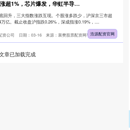
浩源配资官网 创业板涨超1%，芯片爆发，华虹半导体拉升，农业白酒等“老登股”大涨，恒科指大涨逾2%
探底回升，三大指数涨跌互现。个股涨多跌少，沪深京三市超
4万亿。截止收盘沪指跌0.26%，深成指涨0.19%，....
浩源配资官网
配资公司
日期：03-16
来源：襄樊股票配资网平台
文章已加载完成