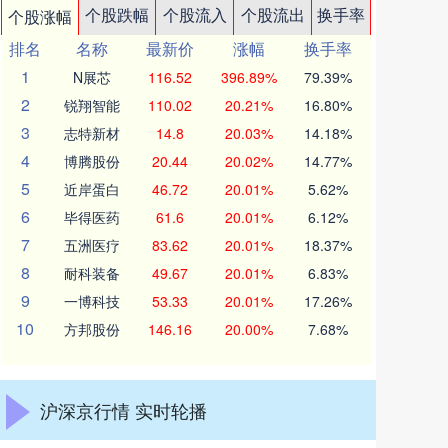
个股跌幅
个股流入
个股流出
换手率
个股涨幅
排名
名称
最新价
涨幅
换手率
1
N展芯
116.52
396.89%
79.39%
2
锐翔智能
110.02
20.21%
16.80%
3
志特新材
14.8
20.03%
14.18%
4
博腾股份
20.44
20.02%
14.77%
5
近岸蛋白
46.72
20.01%
5.62%
6
毕得医药
61.6
20.01%
6.12%
7
五洲医疗
83.62
20.01%
18.37%
8
耐科装备
49.67
20.01%
6.83%
9
一博科技
53.33
20.01%
17.26%
10
方邦股份
146.16
20.00%
7.68%
沪深京行情 实时轮播