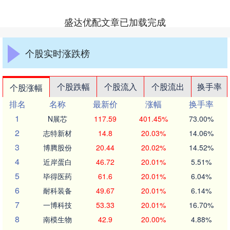
盛达优配文章已加载完成
个股实时涨跌榜
个股跌幅
个股流入
个股流出
换手率
个股涨幅
排名
名称
最新价
涨幅
换手率
1
N展芯
117.59
401.45%
73.00%
2
志特新材
14.8
20.03%
14.06%
3
博腾股份
20.44
20.02%
14.52%
4
近岸蛋白
46.72
20.01%
5.51%
5
毕得医药
61.6
20.01%
6.04%
6
耐科装备
49.67
20.01%
6.14%
7
一博科技
53.33
20.01%
16.70%
8
南模生物
42.9
20.00%
4.88%