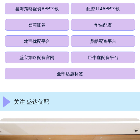
鑫海策略配资APP下载
配资114APP下载
蜀商证券
华生配资
建宝优配平台
鼎皓配资平台
盛宝策略配资官网
巨牛鑫配资平台
全部话题标签
关注 盛达优配