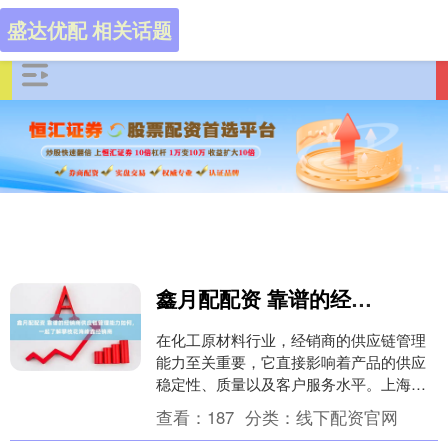
盛达优配 相关话题
鑫月配配资 靠谱的经销商供应链管理能力如何，一起了解攀枝花海峰鑫经销商
在化工原材料行业，经销商的供应链管理
能力至关重要，它直接影响着产品的供应
稳定性、质量以及客户服务水平。上海颜
钛电子商务有限公司作为一家专业的化工
查看：
187
分类：
线下配资官网
原材料供应链服务....