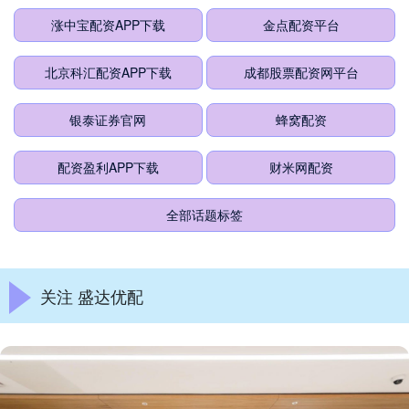
涨中宝配资APP下载
金点配资平台
北京科汇配资APP下载
成都股票配资网平台
银泰证券官网
蜂窝配资
配资盈利APP下载
财米网配资
全部话题标签
关注 盛达优配