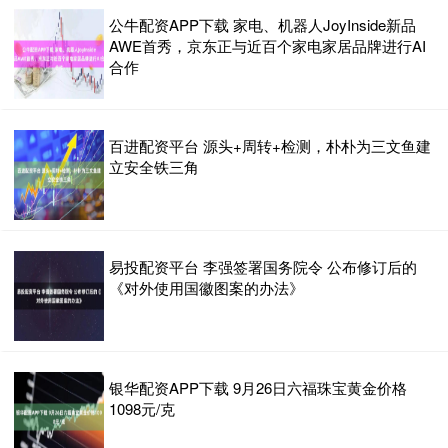
公牛配资APP下载 家电、机器人JoyInside新品
AWE首秀，京东正与近百个家电家居品牌进行AI
合作
百进配资平台 源头+周转+检测，朴朴为三文鱼建
立安全铁三角
易投配资平台 李强签署国务院令 公布修订后的
《对外使用国徽图案的办法》
银华配资APP下载 9月26日六福珠宝黄金价格
1098元/克