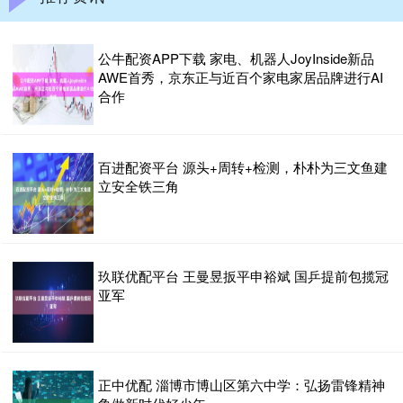
公牛配资APP下载 家电、机器人JoyInside新品
AWE首秀，京东正与近百个家电家居品牌进行AI
合作
百进配资平台 源头+周转+检测，朴朴为三文鱼建
立安全铁三角
玖联优配平台 王曼昱扳平申裕斌 国乒提前包揽冠
亚军
正中优配 淄博市博山区第六中学：弘扬雷锋精神