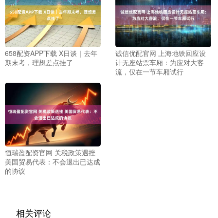
658配资APP下载 X日谈｜去年
诚信优配官网 上海地铁回应设
期末考，理想差点挂了
计无座站票车厢：为应对大客
流，仅在一节车厢试行
恒瑞盈配资官网 关税政策遇挫
美国贸易代表：不会退出已达成
的协议
相关评论