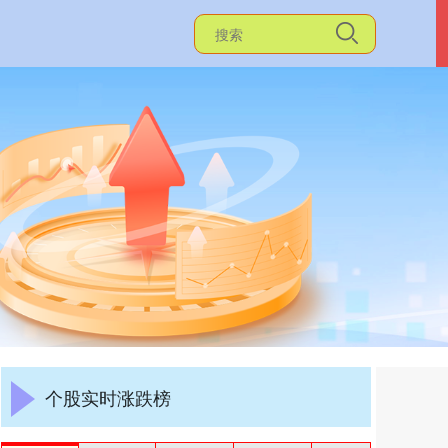
个股实时涨跌榜