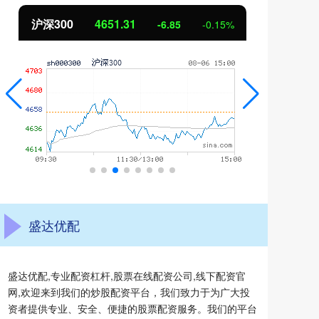
沪深300
4651.31
北证
-6.85
-0.15%
盛达优配
盛达优配,专业配资杠杆,股票在线配资公司,线下配资官
网,欢迎来到我们的炒股配资平台，我们致力于为广大投
资者提供专业、安全、便捷的股票配资服务。我们的平台