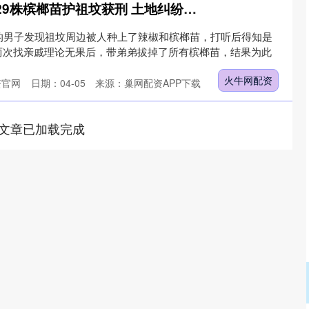
火牛网配资 男子拔329株槟榔苗护祖坟获刑 土地纠纷引发刑案
的男子发现祖坟周边被人种上了辣椒和槟榔苗，打听后得知是
两次找亲戚理论无果后，带弟弟拔掉了所有槟榔苗，结果为此
火牛网配资
资官网
日期：04-05
来源：巢网配资APP下载
文章已加载完成