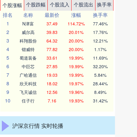
个股跌幅
个股流入
个股流出
换手率
个股涨幅
排名
名称
最新价
涨幅
换手率
1
N津富
37.49
114.72%
77.46%
2
威尔高
39.83
20.01%
17.76%
3
科翔股份
64.32
20.00%
12.21%
4
锴威特
77.82
20.00%
1.17%
5
蜀道装备
33.61
19.99%
11.69%
6
中巨芯
27.85
19.99%
32.20%
7
广哈通信
19.03
19.99%
5.84%
8
欣天科技
18.02
19.97%
28.44%
9
飞天诚信
12.56
19.96%
8.49%
10
任子行
7.16
19.93%
31.42%
沪深京行情 实时轮播