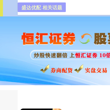
盛达优配 相关话题
盛达优配
首页