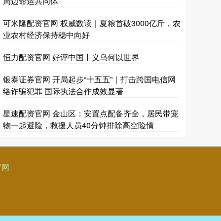
周边命运共同体
可米隆配资官网 权威数读｜夏粮首破3000亿斤，农
业农村经济保持稳中向好
恒力配资官网 好评中国丨义乌何以世界
银泰证券官网 开局起步“十五五”｜打击跨国电信网
络诈骗犯罪 国际执法合作成效显著
星速配资官网 金山区：安置点配备齐全，居民带宠
物一起避险，救援人员40分钟排除高空险情
官网