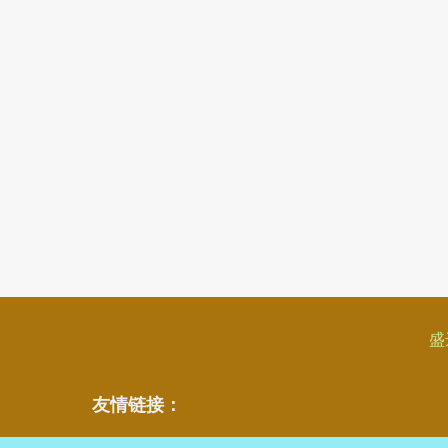
盛
友情链接：